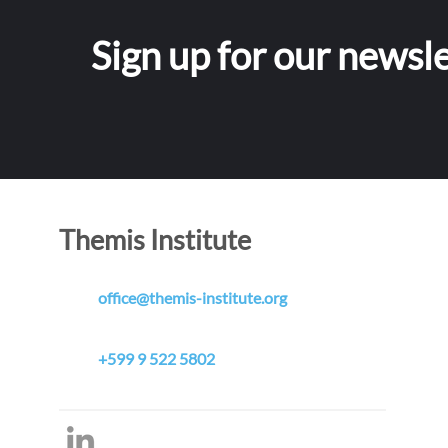
Sign up for our newsl
Themis Institute
office@themis-institute.org
+599 9 522 5802