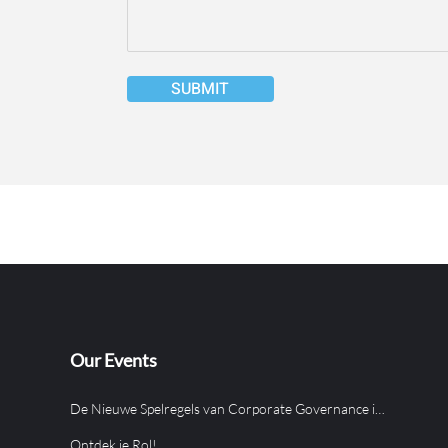
SUBMIT
Our Events
De Nieuwe Spelregels van Corporate Governance in Aruba
Ontdek je Rol!