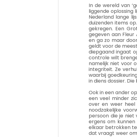
In de wereld van ‘g
liggende oplossing 
Nederland lange lij
duizenden items op.
gekregen. Een Grot
gegeven aan Fleur 
en ga zo maar door.
geldt voor de meeste
diepgaand ingaat o
controle wilt brenge
namelijk niet voor 
integriteit. Ze verh
waarbij goedkeuring
in diens dossier. Di
Ook in een ander opz
een veel minder zic
over en weer heel 
noodzakelijke voor
persoon die je niet 
ergens om kunnen la
elkaar betrokken te 
dat vraagt weer om 