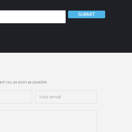
SUBMIT
act you as soon as possible.