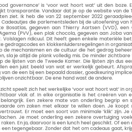
ood governance’ is ‘voor wat hoort wat’ uit den boze. 
lijkt transparantie. Vandaar dat je op de website van de
sten ziet. Ik heb die van 22 september 2022 geraadpleeg
 Cadeautjes die parlementsleden bij de uitoefening van
e Bosatlas, gegeven aan Thierry Aartsen (VVD), een C
Agema (PVV), een plak chocola, gegeven aan Joba van
 Volslagen ridicuul. Dit heeft geen enkele materiële bete
 gedragscodes en klokkenluidersregelingen in organisatie
p de mechanismen en de cultuur die het gedrag beheers
n, sla je altijd de plank volledig mis. De minder zichtbare
op de lijsten van de Tweede Kamer. Die lijsten zijn dus 
ullen een juist beeld van wat er werkelijk gebeurt. Afspr
 van de een bij een bepaald dossier, goedkeuring implice
e blijven onzichtbaar. De ene hand wast de andere.
icht speelt zich het werkelijke ‘voor wat hoort wat’ in org
htbaar vlak af. In elke organisatie is het creëren van 
belangrijk. Een zekere mate van onderling begrip en s
waarde om zaken met elkaar te willen doen. Je koopt ni
vertrouwt. Er moet een soort van minimale ‘klik’ zijn. J
chen. Je moet onderling een zekere overtuiging voelen
raken. En ja, daarvoor is een lunch heel geschikt. Of een 
een tegengebaar. Zonder dat het om cadeaus gaat, krijg