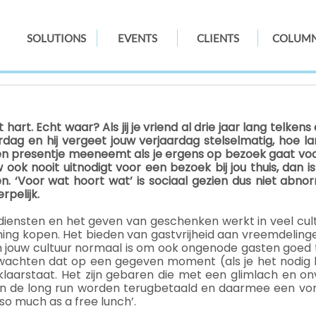
SOLUTIONS
EVENTS
CLIENTS
COLUM
 hart. Echt waar? Als jij je vriend al drie jaar lang telken
ardag en hij vergeet jouw verjaardag stelselmatig, hoe la
een presentje meeneemt als je ergens op bezoek gaat voor
ook nooit uitnodigt voor een bezoek bij jou thuis, dan is
n. ‘Voor wat hoort wat’ is sociaal gezien dus niet abnor
rpelijk.
diensten en het geven van geschenken werkt in veel cult
g kopen. Het bieden van gastvrijheid aan vreemdelinge
in jouw cultuur normaal is om ook ongenode gasten goed t
rwachten dat op een gegeven moment (als je het nodig 
laarstaat. Het zijn gebaren die met een glimlach en on
in de long run worden terugbetaald en daarmee een vor
 so much as a free lunch’.