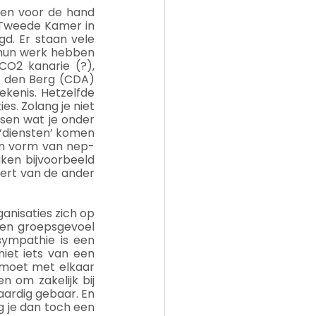
Een voor de hand 
 Tweede Kamer in 
d. Er staan vele 
 hun werk hebben 
O2 kanarie (?), 
 den Berg (CDA) 
kenis. Hetzelfde 
s. Zolang je niet 
en wat je onder 
 ‘diensten’ komen 
een vorm van nep-
aken bijvoorbeeld 
ert van de ander 
anisaties zich op 
een groepsgevoel 
ympathie is een 
et iets van een 
e moet met elkaar 
 om zakelijk bij 
aardig gebaar. En 
 je dan toch een 