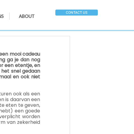
CONTACT US
NS
ABOUT
s een mooi cadeau 
ng ga je dan nog 
 een etentje, en 
 het snel gedaan 
maal en ook niet 
uren ook als een 
n is daarvan een 
e eten te geven, 
hebt) een goede 
verplicht worden 
m van zekerheid 