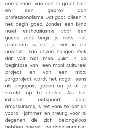
combinatie  van een te groot hart 
en een gebrek aan 
professionalisme. Dat gaat  alleen in 
het begin goed. Zonder een bijna 
naïef enthousiasme voor een  
goede zaak begin je niets. Het 
probleem is, dat je niet in die 
naïviteit  kan blijven hangen. Ook 
dat valt niet mee. Juist in de 
beginfase van  een mooi cultureel 
project en van een mooi 
zorgproject wordt het nogal  eens 
als ongepast gezien om je al te 
zakelijk op te stellen. Als het  
initiatief ontspoort door 
amateurisme, is het vaak te laat en 
vooral  jammer en treurig voor al 
degenen die zich belangeloos 
hebben ingezet,  de donateurs niet 